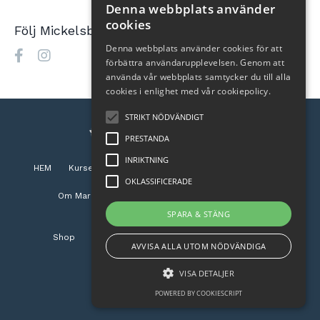
Denna webbplats använder
cookies
Följ Mickelsbackas
Denna webbplats använder cookies för att
förbättra användarupplevelsen. Genom att
använda vår webbplats samtycker du till alla
cookies i enlighet med vår cookiepolicy.
STRIKT NÖDVÄNDIGT
PRESTANDA
INRIKTNING
HEM
Kurser
Hälsokonsultation
Självtest
Blogg
OKLASSIFICERADE
Om Maria
Antiinflammatorisk Livsstil
F&Q
Samarbeten
Kontakt
SPARA & STÄNG
Shop
Köpvillkor och integritetspolicy
GDPR
AVVISA ALLA UTOM NÖDVÄNDIGA
© 2026 Mickelsbackas
VISA DETALJER
POWERED BY COOKIESCRIPT