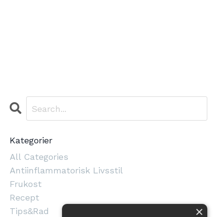
Kategorier
All Categories
Antiinflammatorisk Livsstil
Frukost
Recept
×
Tips&rad