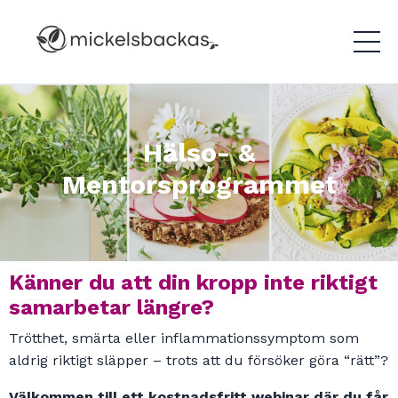
Hälso- &
Mentorsprogrammet
Känner du att din kropp inte riktigt
samarbetar längre?
Trötthet, smärta eller inflammationssymptom som
aldrig riktigt släpper – trots att du försöker göra “rätt”?
Välkommen till ett kostnadsfritt webinar där du får