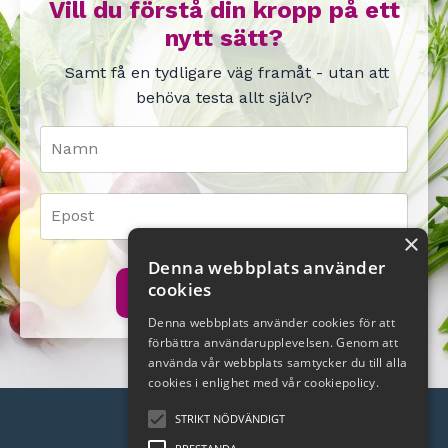
Vill du förstå din kropp på ett
nytt sätt?
Samt
få en tydligare väg framåt - utan att
behöva testa allt själv?
×
Denna webbplats använder
cookies
Säkra min plats!
Denna webbplats använder cookies för att
förbättra användarupplevelsen. Genom att
använda vår webbplats samtycker du till alla
cookies i enlighet med vår cookiepolicy.
STRIKT NÖDVÄNDIGT